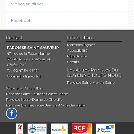
Vidéos en direct
Facebook
Contact
Informations
Mentions légales
PAROISSE SAINT SAUVEUR
Accessibilité
47, rue de la Fosse Marine
Plan du site
37100 Tours -
Tram arrêt
Crédits
Christ-Roi
Les Autres Paroisses Du
Tél. 02 47 54 46 19
DOYENNE TOURS NORD
Courriel :
cliquez ICI
Paroisse Saint-Martin Saint-
Vincent en Vouvrillon
Paroisse Saint-Laurent Sainte-Marie
Paroisse Notre-Dame de Choisille
Paroisse Bienheureuse Jeanne-Marie-de-Maillé