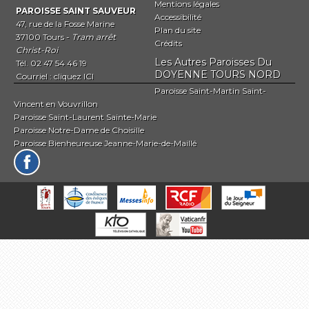
Mentions légales
PAROISSE SAINT SAUVEUR
Accessibilité
47, rue de la Fosse Marine
Plan du site
37100 Tours -
Tram arrêt
Crédits
Christ-Roi
Les Autres Paroisses Du
Tél. 02 47 54 46 19
DOYENNE TOURS NORD
Courriel :
cliquez ICI
Paroisse Saint-Martin Saint-
Vincent en Vouvrillon
Paroisse Saint-Laurent Sainte-Marie
Paroisse Notre-Dame de Choisille
Paroisse Bienheureuse Jeanne-Marie-de-Maillé