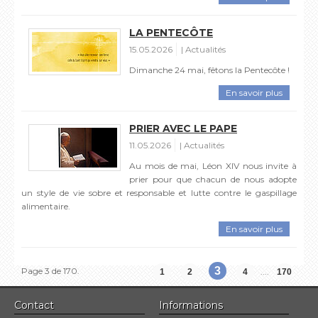
LA PENTECÔTE
15.05.2026
Actualités
Dimanche 24 mai, fêtons la Pentecôte !
En savoir plus
PRIER AVEC LE PAPE
11.05.2026
Actualités
Au mois de mai, Léon XIV nous invite à
prier pour que chacun de nous adopte
un style de vie sobre et responsable et lutte contre le gaspillage
alimentaire.
En savoir plus
3
Page 3 de 170.
....
1
2
4
170
Contact
Informations