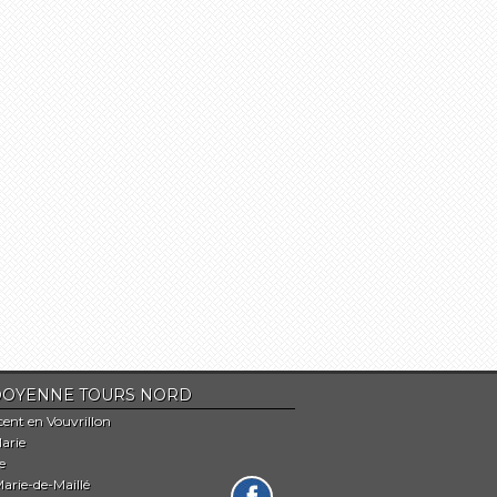
Du DOYENNE TOURS NORD
cent en Vouvrillon
arie
e
arie-de-Maillé