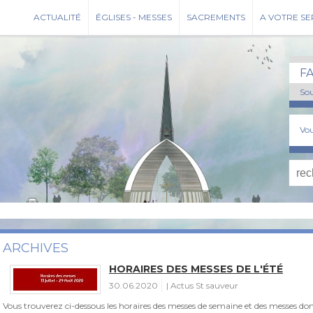
ACTUALITÉ
ÉGLISES - MESSES
SACREMENTS
A VOTRE SE
F
Sou
Vou
ARCHIVES
HORAIRES DES MESSES DE L'ÉTÉ
30.06.2020
Actus St sauveur
Vous trouverez ci-dessous les horaires des messes de semaine et des messes dom