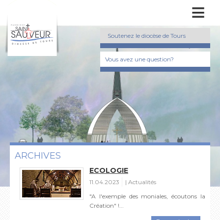
≡
Soutenez le diocèse de Tours
Vous avez une question?
ARCHIVES
ECOLOGIE
11.04.2023
Actualités
"A l'exemple des moniales, écoutons la
Création" !...