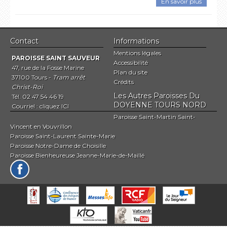
En savoir plus
Contact
Informations
Mentions légales
PAROISSE SAINT SAUVEUR
Accessibilité
47, rue de la Fosse Marine
Plan du site
37100 Tours -
Tram arrêt
Crédits
Christ-Roi
Les Autres Paroisses Du
Tél. 02 47 54 46 19
DOYENNE TOURS NORD
Courriel :
cliquez ICI
Paroisse Saint-Martin Saint-
Vincent en Vouvrillon
Paroisse Saint-Laurent Sainte-Marie
Paroisse Notre-Dame de Choisille
Paroisse Bienheureuse Jeanne-Marie-de-Maillé