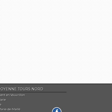
Du DOYENNE TOURS NORD
cent en Vouvrillon
arie
e
arie-de-Maillé