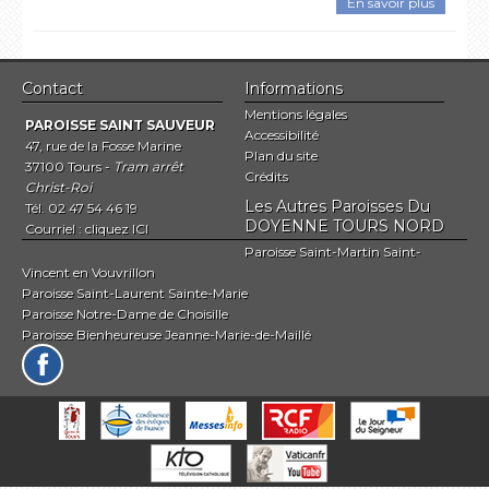
En savoir plus
Contact
Informations
Mentions légales
PAROISSE SAINT SAUVEUR
Accessibilité
47, rue de la Fosse Marine
Plan du site
37100 Tours -
Tram arrêt
Crédits
Christ-Roi
Les Autres Paroisses Du
Tél. 02 47 54 46 19
DOYENNE TOURS NORD
Courriel :
cliquez ICI
Paroisse Saint-Martin Saint-
Vincent en Vouvrillon
Paroisse Saint-Laurent Sainte-Marie
Paroisse Notre-Dame de Choisille
Paroisse Bienheureuse Jeanne-Marie-de-Maillé