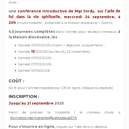
Avec :
une
conférence introductive de Mgr Jordy,
sur l
'acte de
mercredi 24 septembre, à
foi dans la vie spirituelle,
20h
(multimodalité : présentiel à la Maison diocésaine + Zoom) ;
4,5 journées complètes
dans l’année, pour les deux créneaux,
à
la Maison diocésaine, les
:
Samedi 27/09/2025 (matin + déjeuner uniquement) ;
Samedi
15
/11/2025 (au lieu du 22 novembre) ;
Samedi 07/02/2026 ;
Samedi 07/03/2026 ;
Samedi 13/06/2026.
COÛT :
50 € pour l’année (réglable par CB en ligne, chèque ou espèces)
INSCRIPTION :
Jusqu’au 21 septembre
2025
:
Merci de préciser la modalité / le créneau choisi à
:
formation.permanente@catholique37.fr
Pour s'inscrire en ligne,
cliquez sur 1 des liens ci-dessous :