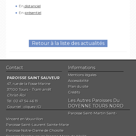
En
distanciel
En
présentiel
Retour à la liste des actualités
Contact
Informations
Mentions légales
PAROISSE SAINT SAUVEUR
Accessibilité
47, rue de la Fosse Marine
Plan du site
37100 Tours -
Tram arrêt
Crédits
Christ-Roi
Les Autres Paroisses Du
Tél. 02 47 54 46 19
DOYENNE TOURS NORD
Courriel :
cliquez ICI
Paroisse Saint-Martin Saint-
Vincent en Vouvrillon
Paroisse Saint-Laurent Sainte-Marie
Paroisse Notre-Dame de Choisille