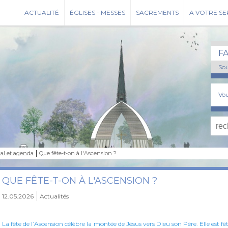
ACTUALITÉ
ÉGLISES - MESSES
SACREMENTS
A VOTRE SE
F
Sou
Vou
al et agenda
Que fête-t-on à l'Ascension ?
QUE FÊTE-T-ON À L'ASCENSION ?
12.05.2026
Actualités
La fête de l’Ascension célèbre la montée de Jésus vers Dieu son Père. Elle est fê