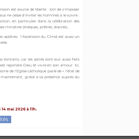
ension est source de liberté : loin de s’imposer
sus ne cesse d’inviter les hommes à le suivre :
action, en particulier dans la célébration des
s ministres (évêques, prêtres, diacres)…
les apôtres : l’Ascension du Christ est aussi un
elle.
 lointains, car les astres sont eux aussi faits
st rejoindre Dieu et vivre en son amour. Ici,
sme de l’Eglise catholique parle de « l’état de
s maintenant, grâce à sa présence auprès du
14 mai 2026 à 11h.
ités