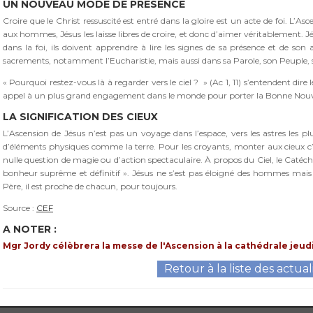
UN NOUVEAU MODE DE PRÉSENCE
Croire que le Christ ressuscité est entré dans la gloire est un acte de foi. L’Asc
aux hommes, Jésus les laisse libres de croire, et donc d’aimer véritablement. Jé
dans la foi, ils doivent apprendre à lire les signes de sa présence et de son 
sacrements, notamment l’Eucharistie, mais aussi dans sa Parole, son Peuple, se
« Pourquoi restez-vous là à regarder vers le ciel ? » (Ac 1, 11) s’entendent dire 
appel à un plus grand engagement dans le monde pour porter la Bonne Nouv
LA SIGNIFICATION DES CIEUX
L’Ascension de Jésus n’est pas un voyage dans l’espace, vers les astres les plus
d’éléments physiques comme la terre. Pour les croyants, monter aux cieux c’e
nulle question de magie ou d’action spectaculaire. À propos du Ciel, le Catéchi
bonheur suprême et définitif ». Jésus ne s’est pas éloigné des hommes mai
Père, il est proche de chacun, pour toujours.
Source :
CEF
A NOTER :
Mgr Jordy célèbrera la messe de l'Ascension à la cathédrale jeudi 
Retour à la liste des actual