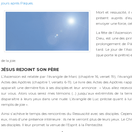
jours après Pâques.
Mort et ressuscité, il
présent auprès d’e
envoyer une force, cel
La fête de l’Ascension
Dieu, est une des prin
prolongement de Pâqu
tard. Le jour de l’As
(que porte le prêtre) e
de la joie.
JÉSUS REJOINT SON PÈRE
L’Ascension est relatée par l’évangile de Marc (chapitre 16, verset 19), l’évangile
Actes des Apôtres (chapitre 1, versets 6-11). Le livre des Actes des Apôtres ra
apparaît une dernière fois à ses disciples et leur annonce : « Vous allez recevoi
sur vous. Alors vous serez mes témoins (…) jusqu’aux extrémités de la terre ».
disparaître à leurs yeux dans une nuée. L’évangile de Luc précise quant à lu
remplis de joie ».
Ainsi s’achève le temps des rencontres du Ressuscité avec ses disciples. Cepen
eux, mais d’une présence intérieure : ils ne le verront plus de leurs yeux. Le Ch
ses disciples. Il leur promet la venue de l’Esprit à la Pentecôte.