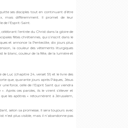
 quitte ses disciples tout en continuant d’être
ux, mais différemment. Il promet de leur
le de l’Esprit-Saint.
, célébrant l’entrée du Christ dans la gloire de
cipales fêtes chrétiennes, qui s’inscrit dans le
es et annonce la Pentecôte, dix jours plus
cension, la couleur des vêtements liturgiques
st le blanc, couleur de la fête, de la lumière et
 de Luc (chapitre 24, verset 51) et le livre des
pporte que, quarante jours après Pâques, Jésus
r une force, celle de l’Esprit Saint qui viendra
 Après ces paroles, ils le virent s’élever et
i que les apôtres « retournèrent à Jérusalem,
dant, selon sa promesse, Il sera toujours avec
rist n’est plus visible, mais il n’abandonne pas