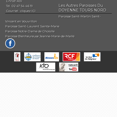
Christ-Roi
Les Autres Paroisses Du
Tél. 02 47 54 46 19
DOYENNE TOURS NORD
Courriel :
cliquez ICI
Paroisse Saint-Martin Saint-
Vincent en Vouvrillon
Paroisse Saint-Laurent Sainte-Marie
Paroisse Notre-Dame de Choisille
Paroisse Bienheureuse Jeanne-Marie-de-Maillé