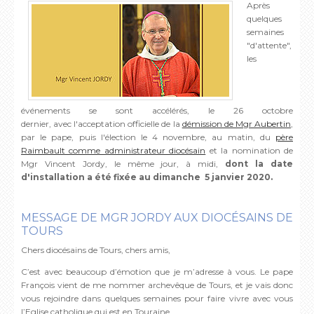
Après
quelques
semaines
"d'attente",
les
événements se sont accélérés, le 26 octobre
dernier, avec l'acceptation officielle de la
démission de Mgr Aubertin
,
par le pape, puis l'élection le 4 novembre, au matin, du
père
Raimbault comme administrateur diocésain
et la nomination de
Mgr Vincent Jordy, le même jour, à midi,
dont la date
d'installation a été fixée au dimanche 5 janvier 2020.
MESSAGE DE MGR JORDY AUX DIOCÉSAINS DE
TOURS
Chers diocésains de Tours, chers amis,
C’est avec beaucoup d’émotion que je m’adresse à vous. Le pape
François vient de me nommer archevêque de Tours, et je vais donc
vous rejoindre dans quelques semaines pour faire vivre avec vous
l’Eglise catholique qui est en Touraine.