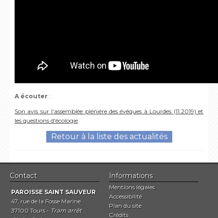
A écouter
:
Son avis sur l'assemblée plénière des évêques à Lourdes (11.2019) et
les questions d'écologie
Retour à la liste des actualités
Contact
Informations
Mentions légales
PAROISSE SAINT SAUVEUR
Accessibilité
47, rue de la Fosse Marine
Plan du site
37100 Tours -
Tram arrêt
Crédits