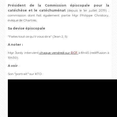
Président de la Commission épiscopale pour la
catéchèse et le catéchuménat
(depuis le 1er juillet 2019) ;
commission dont fait également partie Mgr Philippe Christory,
évêque de Chartres.
Sa d
evis
e épiscopal
e
"Fait
es tout c
e
qu'il vous dira" (J
ean 2, 5)
A not
er :
Mgr Jordy int
e
rvi
e
nt
chaqu
e
v
e
ndr
e
di sur
RCF
à 8h45 (r
ediffusion à
19h30).
A voir
:
Son "portrait" sur KTO :