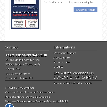
Soirée découverte du parcours Alpha.
En savoir plus
Contact
Informations
Mentions légales
PAROISSE SAINT SAUVEUR
Accessibilité
47, rue de la Fosse Marine
Plan du site
37100 Tours -
Tram arrêt
Crédits
Christ-Roi
Les Autres Paroisses Du
Tél. 02 47 54 46 19
DOYENNE TOURS NORD
Courriel :
cliquez ICI
Paroisse Saint-Martin Saint-
Vincent en Vouvrillon
Paroisse Saint-Laurent Sainte-Marie
Paroisse Notre-Dame de Choisille
Paroisse Bienheureuse Jeanne-Marie-de-Maillé