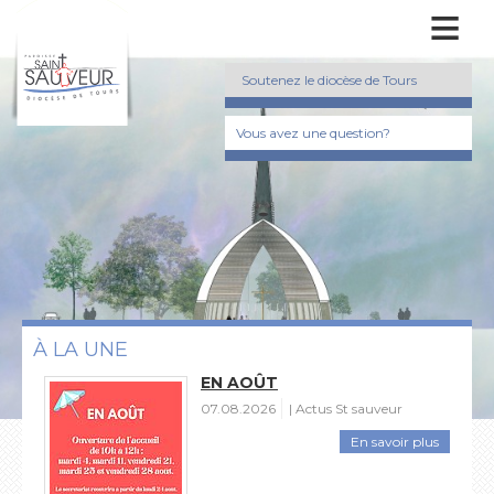
≡
Soutenez le diocèse de Tours
Vous avez une question?
À LA UNE
EN AOÛT
07.08.2026
Actus St sauveur
En savoir plus