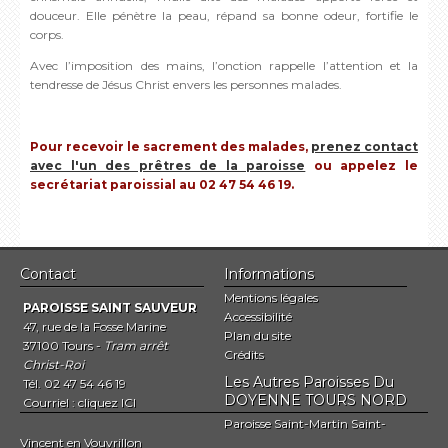
douceur. Elle pénètre la peau, répand sa bonne odeur, fortifie le
corps.
Avec l’imposition des mains, l’onction rappelle l’attention et la
tendresse de Jésus Christ envers les personnes malades.
Pour recevoir le sacrement des malades,
prenez contact
avec l'un des prêtres de la paroisse
ou appelez le
secrétariat paroissial au 02 47 54 46 1
9
.
Contact
Informations
Mentions légales
PAROISSE SAINT SAUVEUR
Accessibilité
47, rue de la Fosse Marine
Plan du site
37100 Tours -
Tram arrêt
Crédits
Christ-Roi
Les Autres Paroisses Du
Tél. 02 47 54 46 19
DOYENNE TOURS NORD
Courriel :
cliquez ICI
Paroisse Saint-Martin Saint-
Vincent en Vouvrillon