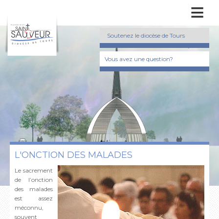
≡
Soutenez le diocèse de Tours
Vous avez une question?
L'ONCTION DES MALADES
Le sacrement
de l’onction
des malades
est assez
méconnu,
souvent