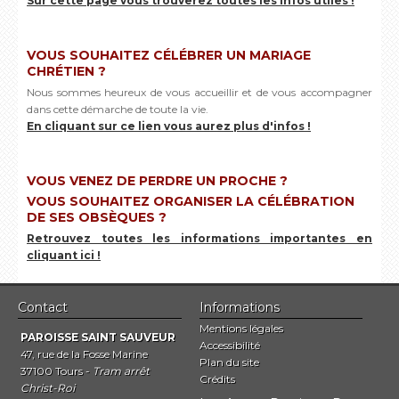
Sur cette page vous trouverez toutes les infos utiles !
VOUS SOUHAITEZ CÉLÉBRER UN MARIAGE
CHRÉTIEN ?
Nous sommes heureux de vous accueillir et de vous accompagner
dans cette démarche de toute la vie.
En cliquant sur ce lien vous aurez plus d'infos !
VOUS VENEZ DE PERDRE UN PROCHE ?
VOUS SOUHAITEZ ORGANISER LA CÉLÉBRATION
DE SES OBSÈQUES ?
Retrouvez toutes les informations importantes en
cliquant ici !
Contact
Informations
Mentions légales
PAROISSE SAINT SAUVEUR
Accessibilité
47, rue de la Fosse Marine
Plan du site
37100 Tours -
Tram arrêt
Crédits
Christ-Roi