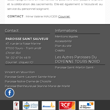
et la célébration des sacrements. Elle est également à l’écoute et au
service du personnel soignant.
CONTACT
:
Mme Valérie MAUGER
Courriel
Contact
Informations
Mentions légales
PAROISSE SAINT SAUVEUR
Accessibilité
47, rue de la Fosse Marine
Plan du site
37100 Tours -
Tram arrêt
Crédits
Christ-Roi
Les Autres Paroisses Du
Tél. 02 47 54 46 19
DOYENNE TOURS NORD
Courriel :
cliquez ICI
Paroisse Saint-Martin Saint-
Vincent en Vouvrillon
Paroisse Saint-Laurent Sainte-Marie
Paroisse Notre-Dame de Choisille
Paroisse Bienheureuse Jeanne-Marie-de-Maillé