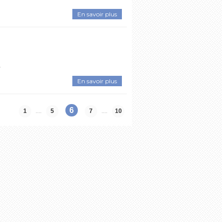
En savoir plus
.
En savoir plus
6
....
....
1
5
7
10