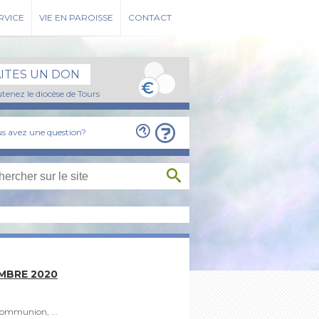
RVICE
VIE EN PAROISSE
CONTACT
AITES UN DON
tenez le diocèse de Tours
s avez une question?
MBRE 2020
 communion, ...