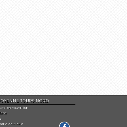
Du DOYENNE TOURS NORD
cent en Vouvrillon
arie
e
arie-de-Maillé