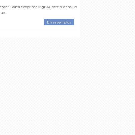
ience" : ainsi s'exprime Mgr Aubertin dans un
ue...
En savoir plus