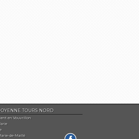
Du DOYENNE TOURS NORD
cent en Vouvrillon
arie
e
arie-de-Maillé