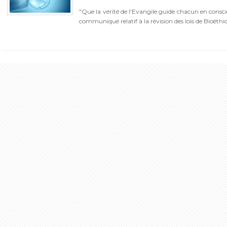
"Que la vérité de l'Evangile guide chacun en consc
communiqué relatif à la révision des lois de Bioéthiq