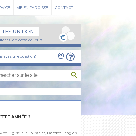
RVICE
VIE EN PAROISSE
CONTACT
AITES UN DON
tenez le diocèse de Tours
s avez une question?
ETTE ANNÉE ?
R de l'Eglise, à la Toussaint, Damien Langlois,