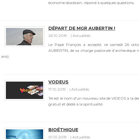
économe diocésain, répond à quelques questions.
DÉPART DE MGR AUBERTIN !
26.10.2019
Actualités
Le Pape François a accepté, ce samedi 26 octo
AUBERTIN, de sa charge pastorale d’archevêque mé
ans).
VODEUS
17.10.2019
Actualités
Tel est le nom d'un nouveau site de VIDEOS à la de
gratuit et dédié à la spiritualité.
BIOÉTHIQUE
01.10.2019
Actualités