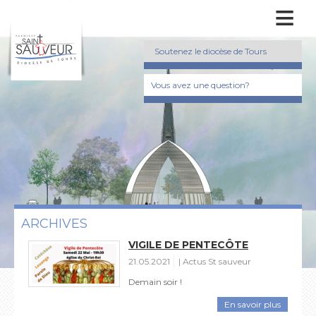
≡
Soutenez le diocèse de Tours
Vous avez une question?
ARCHIVES
VIGILE DE PENTECÔTE
21.05.2021
Actus St sauveur
Demain soir !
En savoir plus