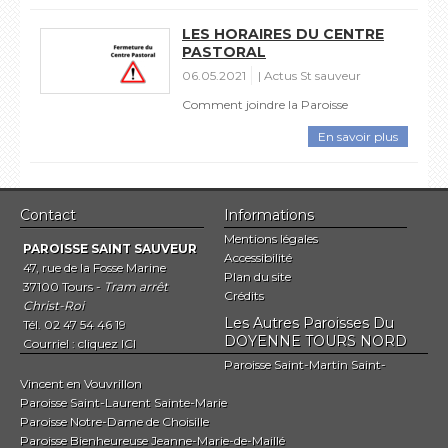
LES HORAIRES DU CENTRE
PASTORAL
06.05.2021
Actus St sauveur
Comment joindre la Paroisse
En savoir plus
Contact
Informations
Mentions légales
PAROISSE SAINT SAUVEUR
Accessibilité
47, rue de la Fosse Marine
Plan du site
37100 Tours -
Tram arrêt
Crédits
Christ-Roi
Les Autres Paroisses Du
Tél. 02 47 54 46 19
DOYENNE TOURS NORD
Courriel :
cliquez ICI
Paroisse Saint-Martin Saint-
Vincent en Vouvrillon
Paroisse Saint-Laurent Sainte-Marie
Paroisse Notre-Dame de Choisille
Paroisse Bienheureuse Jeanne-Marie-de-Maillé