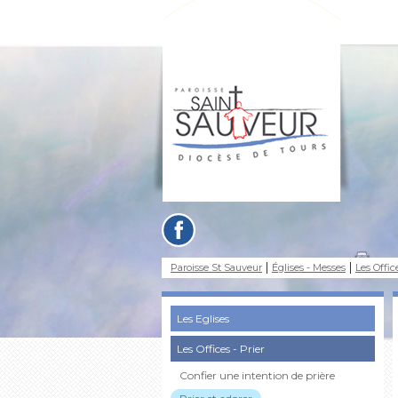
Paroisse St Sauveur
Églises - Messes
Les Office
Les Eglises
Les Offices - Prier
Confier une intention de prière