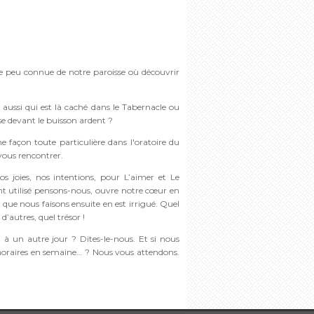
re peu connue de notre paroisse où découvrir
 aussi qui est là caché dans le Tabernacle ou
e devant le buisson ardent ?
 façon toute particulière dans l'oratoire du
 vous rencontrer.
s joies, nos intentions, pour L’aimer et Le
t utilisé pensons-nous, ouvre notre cœur en
 que nous faisons ensuite en est irrigué. Quel
d’autres, quel trésor !
 à un autre jour ? Dites-le-nous. Et si nous
oraires en semaine… ? Nous vous attendons.