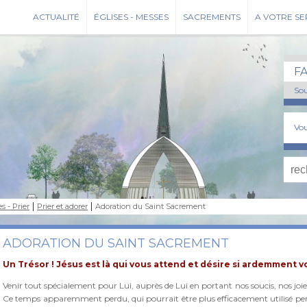
ACTUALITÉ
ÉGLISES - MESSES
SACREMENTS
A VOTRE SE
F
Sou
Vou
s - Prier
Prier et adorer
Adoration du Saint Sacrement
ADORATION DU SAINT SACREMENT
Un Trésor ! Jésus est là qui vous attend et désire si ardemment 
Venir tout spécialement pour Lui, auprès de Lui en portant nos soucis, nos joies
Ce temps apparemment perdu, qui pourrait être plus efficacement utilisé p