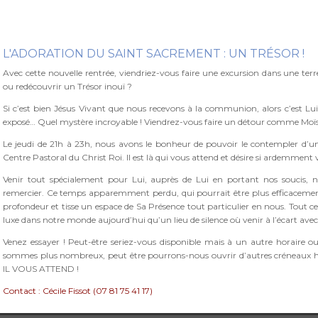
L'ADORATION DU SAINT SACREMENT : UN TRÉSOR !
Avec cette nouvelle rentrée, viendriez-vous faire une excursion dans une ter
ou redécouvrir un Trésor inouï ?
Si c’est bien Jésus Vivant que nous recevons à la communion, alors c’est Lui
exposé… Quel mystère incroyable ! Viendrez-vous faire un détour comme Moïs
Le jeudi de 21h à 23h, nous avons le bonheur de pouvoir le contempler d’une
Centre Pastoral du Christ Roi. Il est là qui vous attend et désire si ardemment
Venir tout spécialement pour Lui, auprès de Lui en portant nos soucis, no
remercier. Ce temps apparemment perdu, qui pourrait être plus efficacemen
profondeur et tisse un espace de Sa Présence tout particulier en nous. Tout ce
luxe dans notre monde aujourd’hui qu’un lieu de silence où venir à l’écart avec 
Venez essayer ! Peut-être seriez-vous disponible mais à un autre horaire ou
sommes plus nombreux, peut être pourrons-nous ouvrir d’autres créneaux h
IL VOUS ATTEND !
Contact : Cécile Fissot (
07 81 75 41 17)