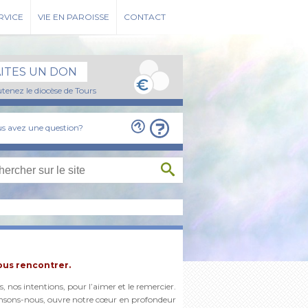
RVICE
VIE EN PAROISSE
CONTACT
AITES UN DON
tenez le diocèse de Tours
s avez une question?
vous rencontrer.
, nos intentions, pour l’aimer et le remercier.
ensons-nous, ouvre notre cœur en profondeur