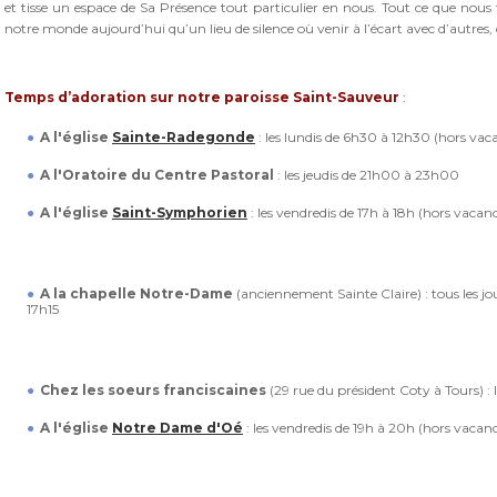
et tisse un espace de Sa Présence tout particulier en nous. Tout ce que nous f
notre monde aujourd’hui qu’un lieu de silence où venir à l’écart avec d’autres, q
Temps d’adoration sur notre paroisse Saint-Sauveur
:
A l'église
Sainte-Radegonde
: les lundis de 6h30 à 12h30 (hors vaca
A l'Oratoire du Centre Pastoral
: les jeudis de 21h00 à 23h00
A l'église
Saint-Symphorien
: les vendredis de 17h à 18h (hors vacanc
A la chapelle Notre-Dame
(anciennement Sainte Claire) : tous les jo
17h15
Chez les soeurs franciscaines
(29 rue du président Coty à Tours) : 
A l'église
Notre Dame d'Oé
: les vendredis de 19h à 20h (hors vacanc